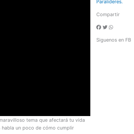
Paralideres.
Compartir
Siguenos en FB
maravilloso tema que afectará tu vida
nos habla un poco de cómo cumplir