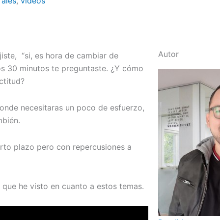
rales
,
videos
Autor
jiste, “si, es hora de cambiar de
los 30 minutos te preguntaste. ¿Y cómo
titud?
s donde necesitaras un poco de esfuerzo,
mbién.
orto plazo pero con repercusiones a
 que he visto en cuanto a estos temas.