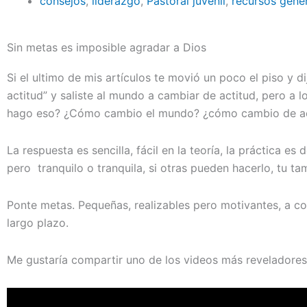
consejos
,
liderazgo
,
Pastoral juvenil
,
recursos gene
Sin metas es imposible agradar a Dios
Si el ultimo de mis artículos te movió un poco el piso y di
actitud” y saliste al mundo a cambiar de actitud, pero a 
hago eso? ¿Cómo cambio el mundo? ¿cómo cambio de ac
La respuesta es sencilla, fácil en la teoría, la práctica e
pero tranquilo o tranquila, si otras pueden hacerlo, tu ta
Ponte metas. Pequeñas, realizables pero motivantes, a c
largo plazo.
Me gustaría compartir uno de los videos más reveladores