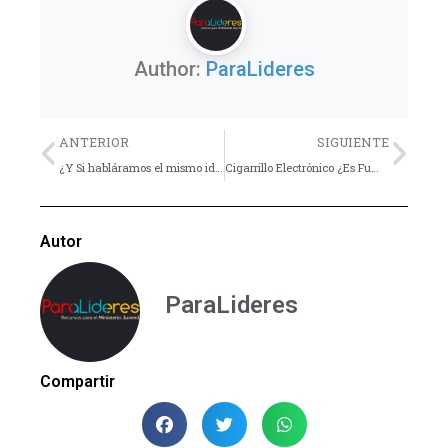
Author:
ParaLideres
Previo
Nex
ANTERIOR
SIGUIENTE
¿Y Si habláramos el mismo idioma ?
Cigarrillo Electrónico ¿Es Fumar?
Autor
ParaLideres
Compartir