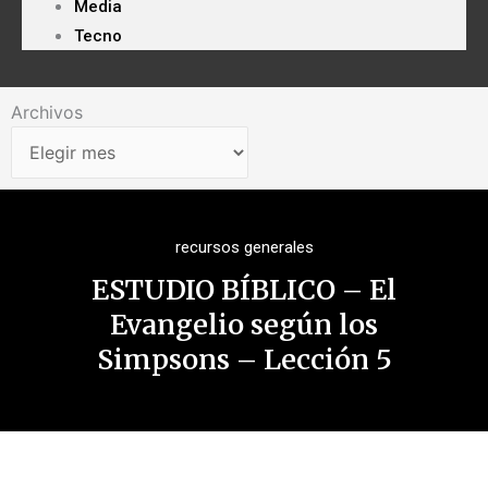
Media
Tecno
Archivos
Archivos
recursos generales
ESTUDIO BÍBLICO – El
Evangelio según los
Simpsons – Lección 5