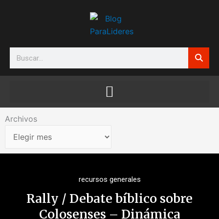
Ir
al
contenido
Search
Archivos
Archivos
recursos generales
Rally / Debate bíblico sobre
Colosenses – Dinámica