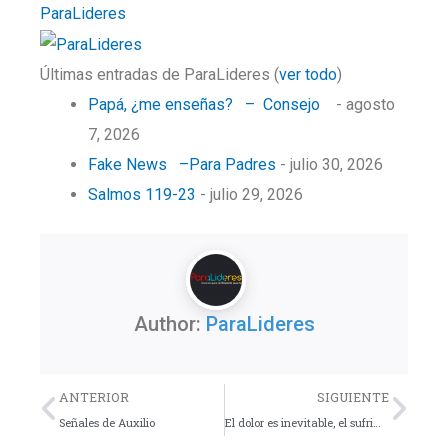
ParaLideres
Últimas entradas de ParaLideres
(
ver todo
)
Papá, ¿me enseñas? – Consejo
- agosto
7, 2026
Fake News –Para Padres
- julio 30, 2026
Salmos 119-23
- julio 29, 2026
Author:
ParaLideres
Previo
Nex
ANTERIOR
SIGUIENTE
Señales de Auxilio
El dolor es inevitable, el sufrimiento es opcional