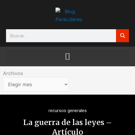
Ir
al
contenido
Search
Archivos
Archivos
recursos generales
La guerra de las leyes –
Artículo