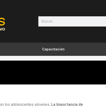
Search
Capacitación
on los adolescentes yjóvenes.
La Importancia de