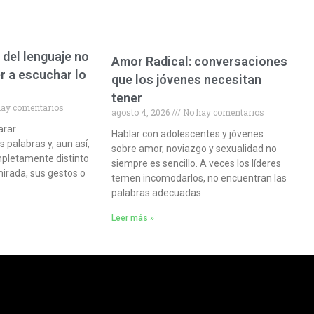
 del lenguaje no
Amor Radical: conversaciones
r a escuchar lo
que los jóvenes necesitan
tener
ay comentarios
agosto 4, 2026
No hay comentarios
arar
Hablar con adolescentes y jóvenes
palabras y, aun así,
sobre amor, noviazgo y sexualidad no
pletamente distinto
siempre es sencillo. A veces los líderes
mirada, sus gestos o
temen incomodarlos, no encuentran las
palabras adecuadas
Leer más »