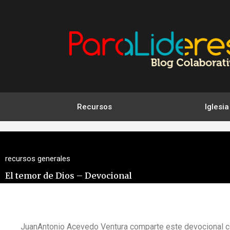
Ir
al
contenido
Recursos
Iglesia
recursos generales
El temor de Dios – Devocional
JuanAntonio Acevedo Ventura comparte este devocional c