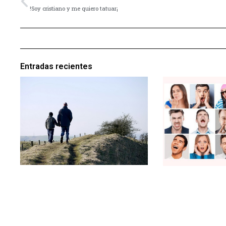
!Soy cristiano y me quiero tatuar¡
Entradas recientes