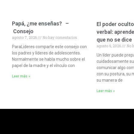
Papá, ¿me enseñas? –
El poder oculto
Consejo
verbal: aprende
agosto 7, 2026
No hay comentarios
que no se dice
agosto 6, 2026
No h
ParaLideres comparte este consejo con
los padres y líderes de adolescentes.
Un líder puede prep
Normalmente se habla mucho sobre el
cuidadosamente sus 
papel de la madre y el vínculo con
comunicar algo com
con su postura, su 
Leer más »
su manera de
Leer más »