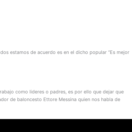
todos estamos de acuerdo es en el dicho popular “Es mejor
abajo como lideres o padres, es por ello que dejar que
nador de baloncesto Ettore Messina quien nos habla de