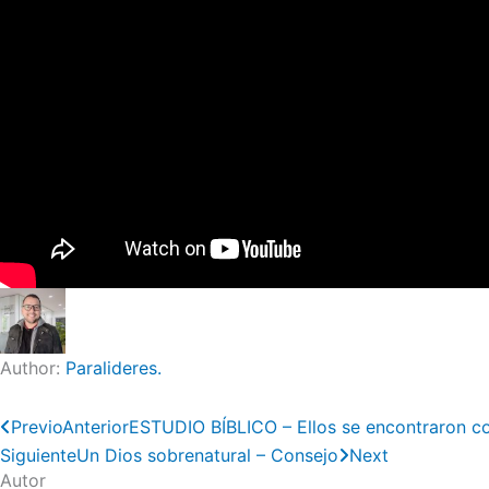
Author:
Paralideres.
Previo
Anterior
ESTUDIO BÍBLICO – Ellos se encontraron c
Siguiente
Un Dios sobrenatural – Consejo
Next
Autor