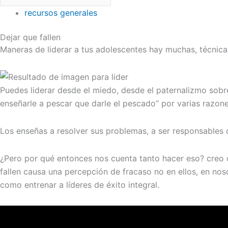
recursos generales
Dejar que fallen
Maneras de liderar a tus adolescentes hay muchas, técnicas
Puedes liderar desde el miedo, desde el paternalizmo sobr
enseñarle a pescar que darle el pescado” por varias razone
Los enseñas a resolver sus problemas, a ser responsables d
¿Pero por qué entonces nos cuenta tanto hacer eso? creo q
fallen causa una percepción de fracaso no en ellos, en no
como entrenar a líderes de éxito integral.