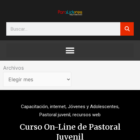
Ir
al
contenido
Search
Archivos
Archivos
Capacitación
,
internet
,
Jóvenes y Adolescentes
,
Pastoral juvenil
,
recursos web
Curso On-Line de Pastoral
Juvenil