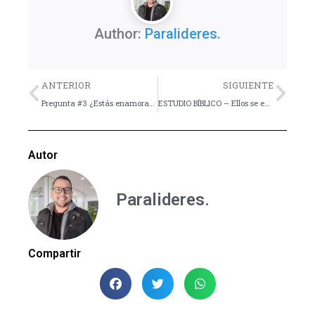
Author:
Paralideres.
Previo
Nex
ANTERIOR
SIGUIENTE
Pregunta #3 ¿Estás enamorad@?
ESTUDIO BÍBLICO – Ellos se encontraron con Jesús – Lección 21
Autor
Paralideres.
Compartir