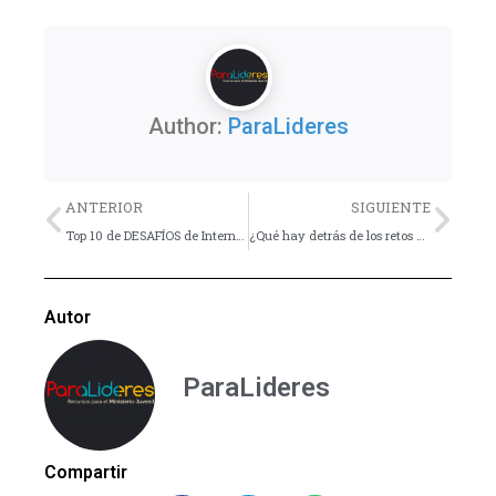
Author:
ParaLideres
Previo
Nex
ANTERIOR
SIGUIENTE
Top 10 de DESAFÍOS de Internet más PELIGROSOS
¿Qué hay detrás de los retos virales en Internet?
Autor
ParaLideres
Compartir