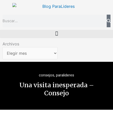
Ir
al
contenido
Search
Archivos
Archivos
consejos
,
paralideres
Una visita inesperada –
Consejo