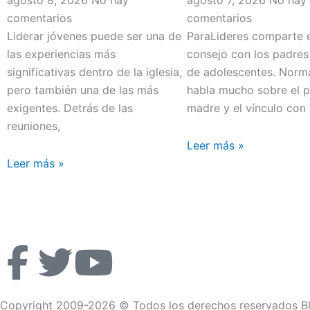
agosto 8, 2026
No hay
agosto 7, 2026
No hay
comentarios
comentarios
Liderar jóvenes puede ser una de
ParaLideres comparte 
las experiencias más
consejo con los padres 
significativas dentro de la iglesia,
de adolescentes. Norm
pero también una de las más
habla mucho sobre el p
exigentes. Detrás de las
madre y el vínculo con
reuniones,
Leer más »
Leer más »
F
T
Y
a
w
o
Copyright 2009-2026 © Todos los derechos reservados Bl