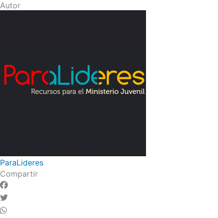
Autor
ParaLideres
Compartir