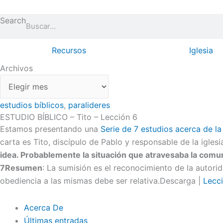
Ir
Archivos
al
Search
contenido
Recursos
Iglesia
Archivos
estudios bíblicos
,
paralideres
ESTUDIO BÍBLICO – Tito – Lección 6
Estamos presentando una
Serie de 7 estudios acerca de la
carta es Tito, discípulo de Pablo y responsable de la igles
idea. Probablemente la situación que atravesaba la comu
7
Resumen
: La sumisión es el reconocimiento de la autori
obediencia a las mismas debe ser relativa.Descarga |
Lecci
Acerca De
Últimas entradas