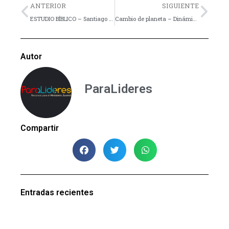
Previo
Nex
ANTERIOR
SIGUIENTE
ESTUDIO BÍBLICO – Santiago – Lección 11
Cambio de planeta – Dinámica
Autor
ParaLideres
Compartir
Entradas recientes