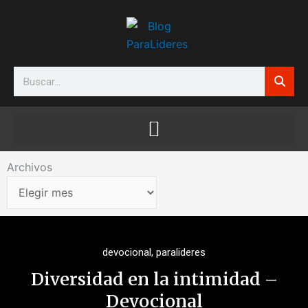
Ir
al
contenido
Search
Archivos
Archivos
devocional
,
paralideres
Diversidad en la intimidad –
Devocional