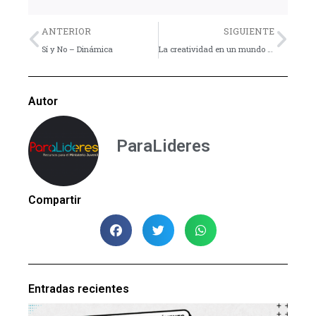
Previo
Nex
ANTERIOR
SIGUIENTE
Sí y No – Dinámica
La creatividad en un mundo dado, creado y recreado – Artículo
Autor
ParaLideres
Compartir
Entradas recientes