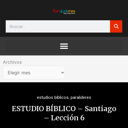
Ir
al
contenido
Search
Archivos
Archivos
estudios bíblicos
,
paralideres
ESTUDIO BÍBLICO – Santiago
– Lección 6