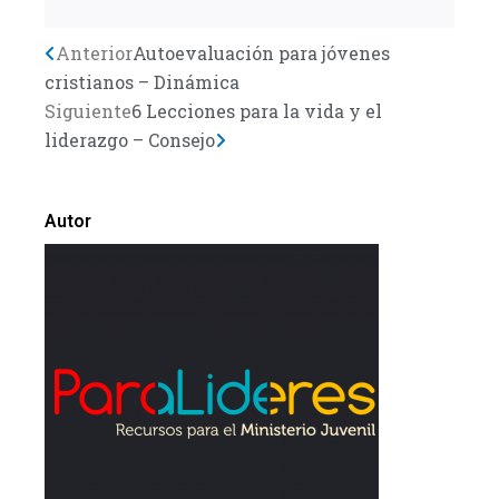
Previo
Anterior
Autoevaluación para jóvenes
Next
cristianos – Dinámica
Siguiente
6 Lecciones para la vida y el
liderazgo – Consejo
Autor