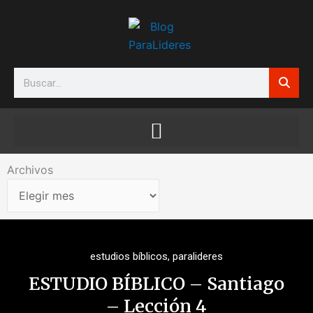
Ir
al
contenido
Search
Archivos
Archivos
estudios bíblicos
,
paralideres
ESTUDIO BÍBLICO – Santiago
– Lección 4