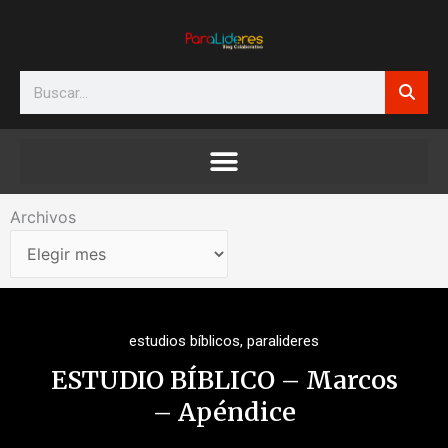
Ir
al
contenido
Search
Archivos
Archivos
estudios bíblicos
,
paralideres
ESTUDIO BÍBLICO – Marcos
– Apéndice