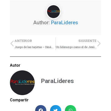
Author:
ParaLideres
Previo
Nex
ANTERIOR
SIGUIENTE
Juego de las tarjetas – Dinámica
Un liderazgo como el de Jesús – Consejo
Autor
ParaLideres
Compartir