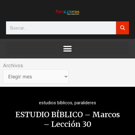
Ir
al
contenido
Search
Archivos
Archivos
estudios bíblicos
,
paralideres
ESTUDIO BÍBLICO – Marcos
– Lección 30