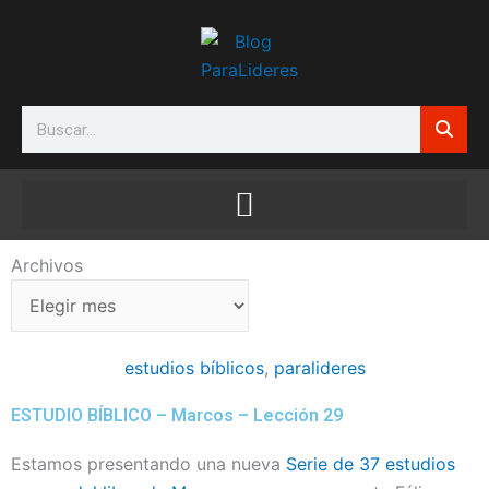
Ir
al
contenido
Search
Archivos
Archivos
estudios bíblicos
,
paralideres
ESTUDIO BÍBLICO – Marcos – Lección 29
Estamos presentando una nueva
Serie de 37 estudios