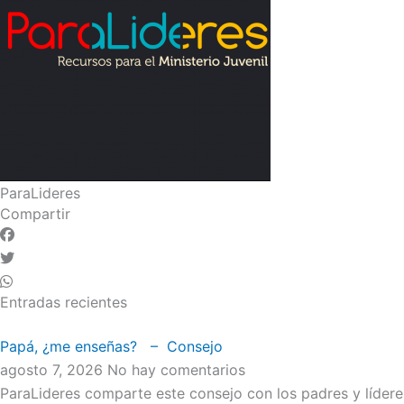
ParaLideres
Compartir
Entradas recientes
Papá, ¿me enseñas? – Consejo
agosto 7, 2026
No hay comentarios
ParaLideres comparte este consejo con los padres y líder