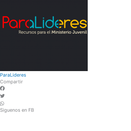
ParaLideres
Compartir
Siguenos en FB