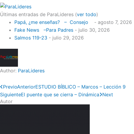
Últimas entradas de ParaLideres
(
ver todo
)
Papá, ¿me enseñas? – Consejo
- agosto 7, 2026
Fake News –Para Padres
- julio 30, 2026
Salmos 119-23
- julio 29, 2026
Author:
ParaLideres
Previo
Anterior
ESTUDIO BÍBLICO – Marcos – Lección 9
Siguiente
El puente que se cierra – Dinámica
Next
Autor