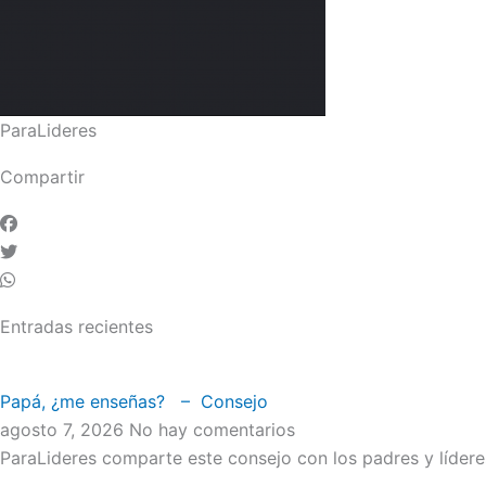
ParaLideres
Compartir
Entradas recientes
Papá, ¿me enseñas? – Consejo
agosto 7, 2026
No hay comentarios
ParaLideres comparte este consejo con los padres y líder