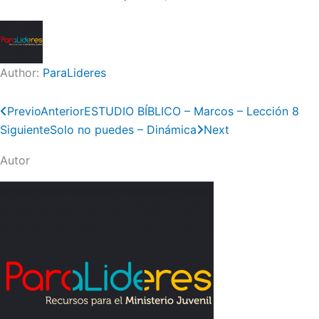
Author:
ParaLideres
Previo
Anterior
ESTUDIO BÍBLICO – Marcos – Lección 8
Siguiente
Solo no puedes – Dinámica
Next
Autor