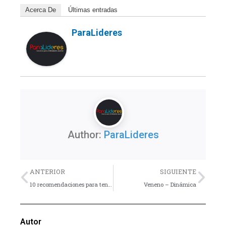
Acerca De
Últimas entradas
ParaLideres
Author:
ParaLideres
Previo
Nex
ANTERIOR
SIGUIENTE
10 recomendaciones para tener una mejor conversación
Veneno – Dinámica
Autor