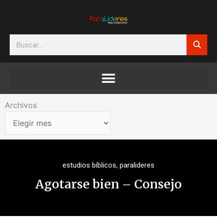
Ir
al
contenido
Search
Archivos
Archivos
estudios bíblicos
,
paralideres
Agotarse bien – Consejo