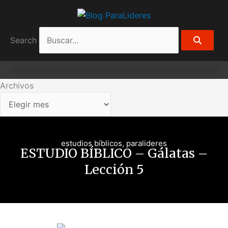
Ir
Archivos
al
contenido
Search
Archivos
estudios bíblicos
,
paralideres
ESTUDIO BÍBLICO – Gálatas –
Lección 5