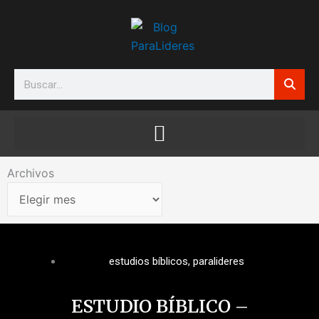
Ir
al
contenido
Search
Archivos
Archivos
estudios bíblicos
,
paralideres
ESTUDIO BÍBLICO –