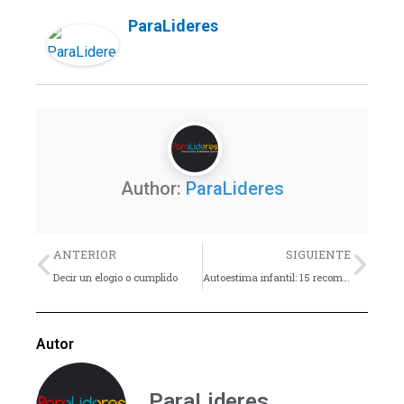
ParaLideres
Author:
ParaLideres
Previo
Nex
ANTERIOR
SIGUIENTE
Decir un elogio o cumplido
Autoestima infantil: 15 recomendaciones
Autor
ParaLideres