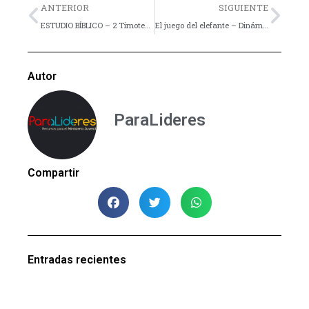
Previo
Nex
ANTERIOR
SIGUIENTE
ESTUDIO BÍBLICO – 2 Timoteo – Lección 4
El juego del elefante – Dinámica
Autor
ParaLideres
Compartir
Entradas recientes