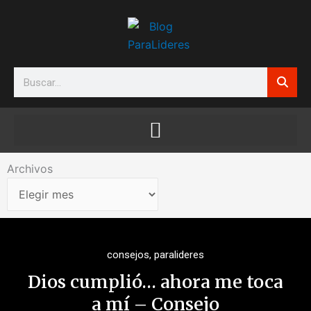
Ir
al
contenido
Search
Archivos
Archivos
consejos
,
paralideres
Dios cumplió… ahora me toca
a mí – Consejo