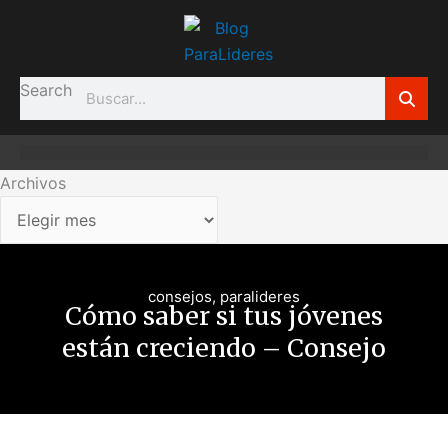
Ir
Archivos
al
contenido
Search
Archivos
consejos
,
paralideres
Cómo saber si tus jóvenes
están creciendo – Consejo