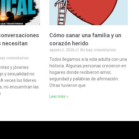
 conversaciones
Cómo sanar una familia y un
s necesitan
corazón herido
agosto 1, 2026
No hay comentarios
hay comentarios
Todos llegamos a la vida adulta con una
historia. Algunas personas crecieron en
entes y jóvenes
hogares donde recibieron amor,
o y sexualidad no
seguridad y palabras de afirmación.
 A veces los líderes
Otras tuvieron que
, no encuentran las
s
Leer más »