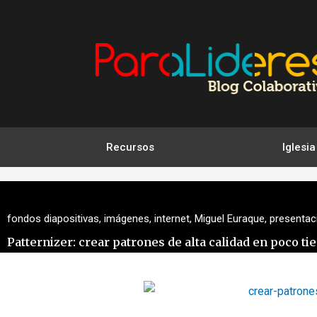
Ir
al
contenido
Recursos
Iglesia
fondos diapositivas
,
imágenes
,
internet
,
Miguel Euraque
,
presentac
Patternizer: crear patrones de alta calidad en poco t