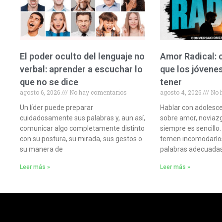
El poder oculto del lenguaje no
Amor Radical:
verbal: aprender a escuchar lo
que los jóvene
que no se dice
tener
agosto 6, 2026
No hay comentarios
agosto 4, 2026
No 
Un líder puede preparar
Hablar con adolesc
cuidadosamente sus palabras y, aun así,
sobre amor, noviazg
comunicar algo completamente distinto
siempre es sencillo.
con su postura, su mirada, sus gestos o
temen incomodarlos
su manera de
palabras adecuada
Leer más »
Leer más »