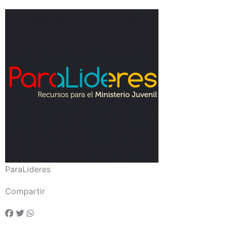
ParaLideres
Compartir