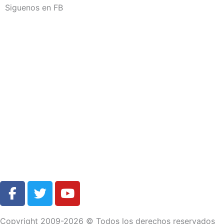
Siguenos en FB
F
T
Y
a
w
o
c
i
u
Copyright 2009-2026 © Todos los derechos reservados