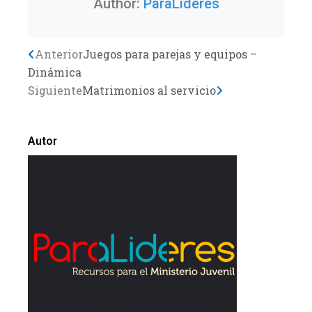
Author:
ParaLideres
Previo
Anterior
Juegos para parejas y equipos –
Next
Dinámica
Siguiente
Matrimonios al servicio
Autor