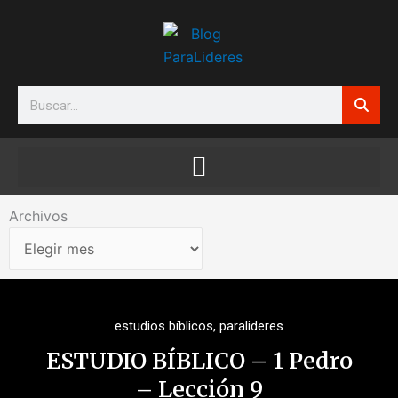
Ir
al
contenido
Search
Archivos
Archivos
estudios bíblicos
,
paralideres
ESTUDIO BÍBLICO – 1 Pedro
– Lección 9