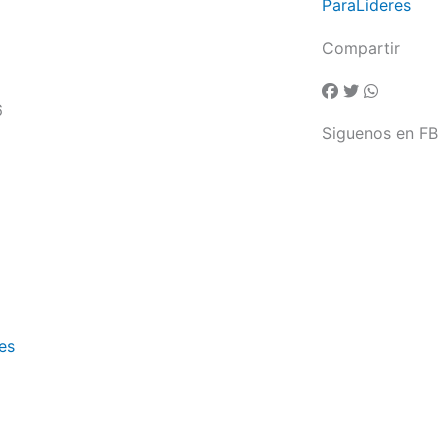
ParaLideres
Compartir
6
Siguenos en FB
es