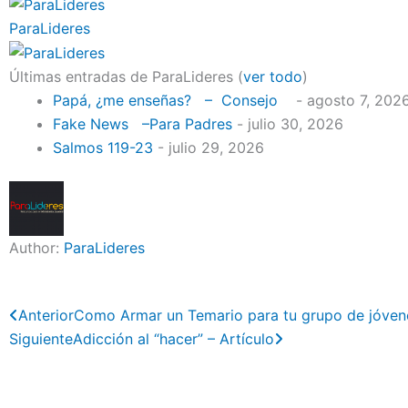
ParaLideres
Últimas entradas de ParaLideres
(
ver todo
)
Papá, ¿me enseñas? – Consejo
- agosto 7, 202
Fake News –Para Padres
- julio 30, 2026
Salmos 119-23
- julio 29, 2026
Author:
ParaLideres
Previo
Next
Anterior
Como Armar un Temario para tu grupo de jóven
Siguiente
Adicción al “hacer” – Artículo