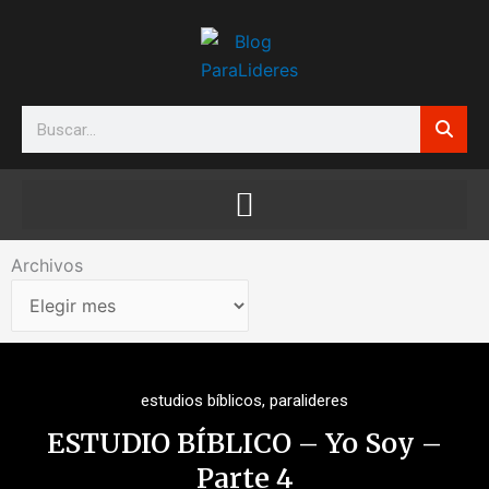
Ir
al
contenido
Search
Archivos
Archivos
estudios bíblicos
,
paralideres
ESTUDIO BÍBLICO – Yo Soy –
Parte 4