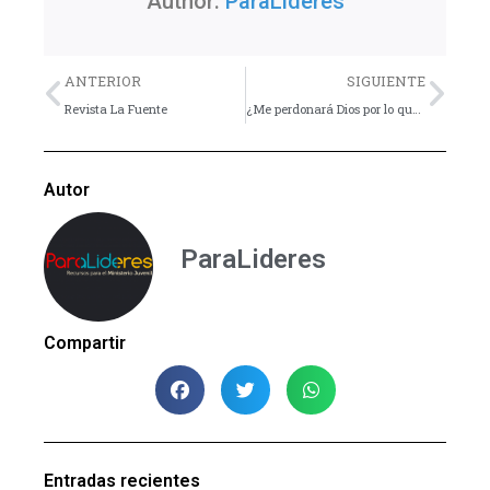
Author:
ParaLideres
Previo
Nex
ANTERIOR
SIGUIENTE
Revista La Fuente
¿Me perdonará Dios por lo que…?
Autor
ParaLideres
Compartir
Entradas recientes