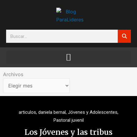
Ir
al
contenido
Search
Archivos
Archivos
articulos
,
daniela bernal
,
Jóvenes y Adolescentes
,
Pastoral juvenil
Los Jóvenes y las tribus