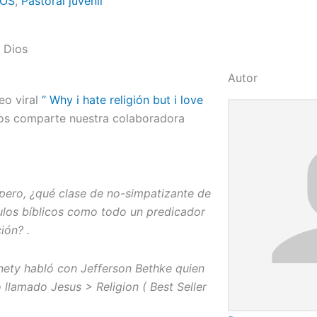
COS
,
Pastoral juvenil
 Dios
Autor
eo viral
“ Why i hate religión but i love
s comparte nuestra colaboradora
 pero, ¿qué clase de no-simpatizante de
culos bíblicos como todo un predicador
ión? .
nety habló con Jefferson Bethke quien
 llamado Jesus > Religion ( Best Seller