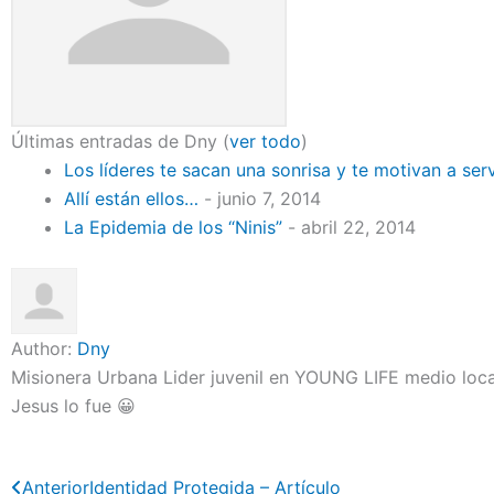
Últimas entradas de Dny
(
ver todo
)
Los líderes te sacan una sonrisa y te motivan a ser
Allí están ellos…
- junio 7, 2014
La Epidemia de los “Ninis”
- abril 22, 2014
Author:
Dny
Misionera Urbana Lider juvenil en YOUNG LIFE medio loca,
Jesus lo fue 😀
Previo
Next
Anterior
Identidad Protegida – Artículo