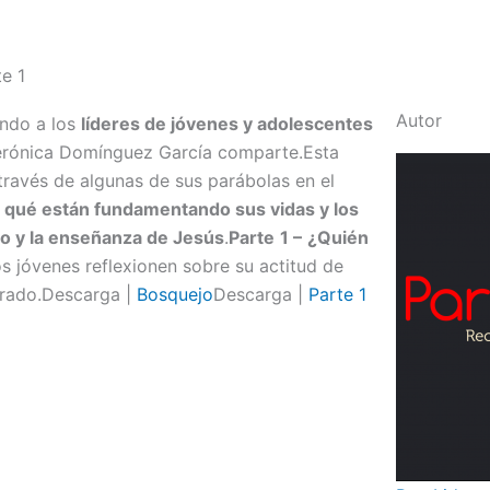
e 1
Autor
ando a los
líderes de jóvenes y adolescentes
rónica Domínguez García comparte.Esta
través de algunas de sus parábolas en el
n qué están fundamentando sus vidas y los
lo y la enseñanza de Jesús
.
Parte
1 –
¿Quién
s jóvenes reflexionen sobre su actitud de
trado.Descarga |
Bosquejo
Descarga |
Parte 1