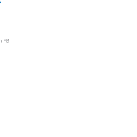
s
n FB