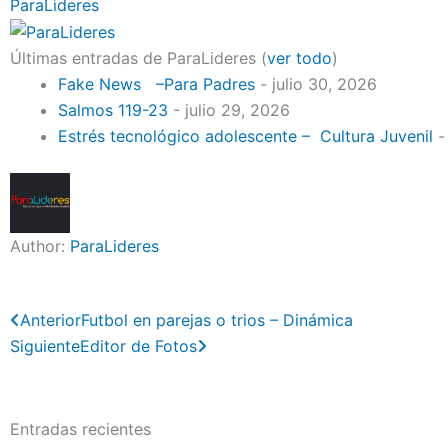
ParaLideres
Últimas entradas de ParaLideres
(
ver todo
)
Fake News –Para Padres
- julio 30, 2026
Salmos 119-23
- julio 29, 2026
Estrés tecnológico adolescente – Cultura Juvenil
-
Author:
ParaLideres
Previo
Next
Anterior
Futbol en parejas o trios – Dinámica
Siguiente
Editor de Fotos
Entradas recientes