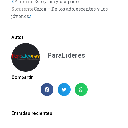
Previo
Anterior
Next
Estoy muy ocupado…
Siguiente
Cerca – De los adolescentes y los
jóvenes
Autor
ParaLideres
Compartir
Entradas recientes