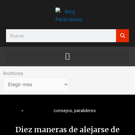
Ir
al
contenido
Search
Archivos
Archivos
consejos
,
paralideres
Diez maneras de alejarse de