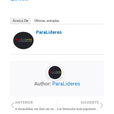
Acerca De
Últimas entradas
ParaLideres
Author:
ParaLideres
Previo
Nex
ANTERIOR
SIGUIENTE
A escondidas con Dios (en mi primer viaje misionero)
Los Versiculos más populares en la red en 2013