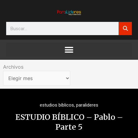
Ir
al
contenido
Search
Archivos
Archivos
estudios bíblicos
,
paralideres
ESTUDIO BÍBLICO – Pablo –
Parte 5