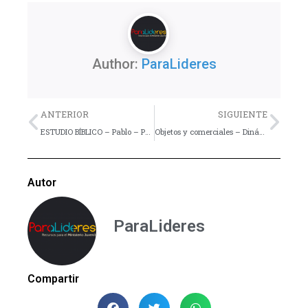
Author:
ParaLideres
Previo
Nex
ANTERIOR
SIGUIENTE
ESTUDIO BÍBLICO – Pablo – Parte 4
Objetos y comerciales – Dinámica
Autor
ParaLideres
Compartir