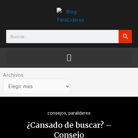
Ir
al
contenido
Search
Archivos
Archivos
consejos
,
paralideres
¿Cansado de buscar? –
Consejo