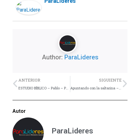
ParaLideres
Author:
ParaLideres
Previo
Nex
ANTERIOR
SIGUIENTE
ESTUDIO BÍBLICO – Pablo – Parte 2
Apuntando con la saltarina – Dinámica
Autor
ParaLideres