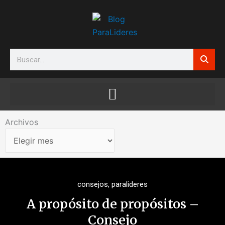
Ir
al
contenido
Search
Archivos
Archivos
consejos
,
paralideres
A propósito de propósitos –
Consejo