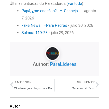
Últimas entradas de ParaLideres
(
ver todo
)
Papá, ¿me enseñas? – Consejo
- agosto
7, 2026
Fake News –Para Padres
- julio 30, 2026
Salmos 119-23
- julio 29, 2026
Author:
ParaLideres
Previo
Nex
ANTERIOR
SIGUIENTE
El liderazgo en la primera Navidad
Tal como el Jazz
Autor