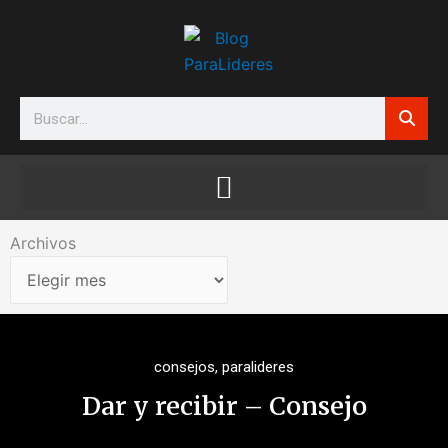
Ir
al
contenido
Search
Archivos
Archivos
consejos
,
paralideres
Dar y recibir – Consejo