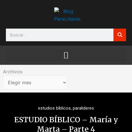
Ir
al
contenido
Search
Archivos
Archivos
estudios bíblicos
,
paralideres
ESTUDIO BÍBLICO – María y
Marta – Parte 4