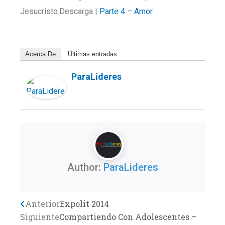
Jesucristo.Descarga |
Parte 4 – Amor
Acerca De
Últimas entradas
ParaLideres
Author:
ParaLideres
Previo
Anterior
Next
Expolit 2014
Siguiente
Compartiendo Con Adolescentes –