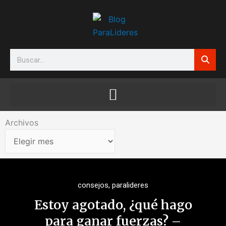
Ir
al
contenido
Search
Archivos
Archivos
consejos
,
paralideres
Estoy agotado, ¿qué hago
para ganar fuerzas? –