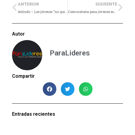
Previo
Nex
ANTERIOR
SIGUIENTE
Artículo – Los jóvenes “no quieren comprometerse en la construcción de la sociedad”
Convocatoria para jóvenes innovadores de 18 a 33 años.
Autor
ParaLideres
Compartir
Entradas recientes