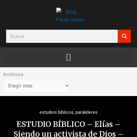
Ir
al
contenido
Search
Archivos
Archivos
estudios bíblicos
,
paralideres
ESTUDIO BÍBLICO – Elías –
Siendo un activista de Dios –