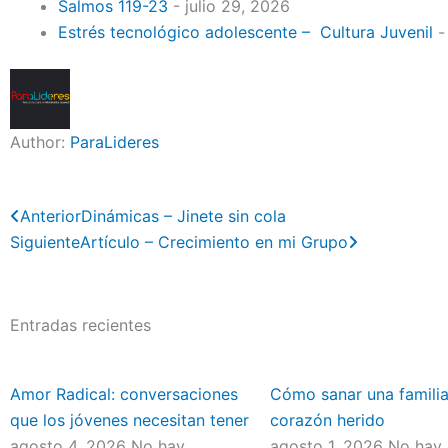
Salmos 119-23
- julio 29, 2026
Estrés tecnológico adolescente – Cultura Juvenil
-
Author:
ParaLideres
Previo
Next
Anterior
Dinámicas – Jinete sin cola
Siguiente
Artículo – Crecimiento en mi Grupo
Entradas recientes
Amor Radical: conversaciones
Cómo sanar una familia
que los jóvenes necesitan tener
corazón herido
agosto 4, 2026
No hay
agosto 1, 2026
No hay