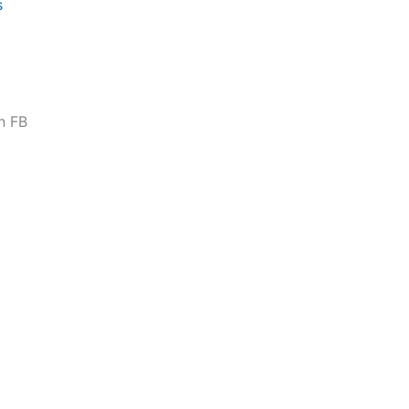
s
n FB