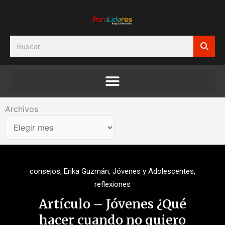
Ir
al
contenido
Search
Archivos
Archivos
consejos
,
Erika Guzmán
,
Jóvenes y Adolescentes
,
reflexiones
Artículo – Jóvenes ¿Qué
hacer cuando no quiero