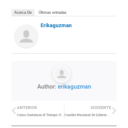
Acerca De
Últimas entradas
Erikaguzman
Author:
erikaguzman
Previo
Nex
ANTERIOR
SIGUIENTE
Como Gastamos el Tiempo: Uno de los Recursos mas Valiosos que Tenemos
Cumbre Nacional de Líderes de Jóvenes en ECUADOR