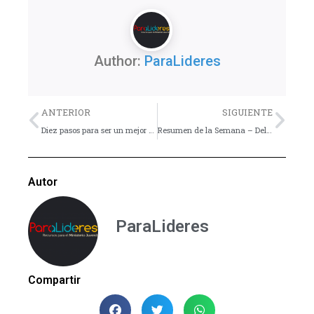
Author:
ParaLideres
Previo
Nex
ANTERIOR
SIGUIENTE
Diez pasos para ser un mejor padre
Resumen de la Semana – Del 18 al 24 de Marzo
Autor
ParaLideres
Compartir