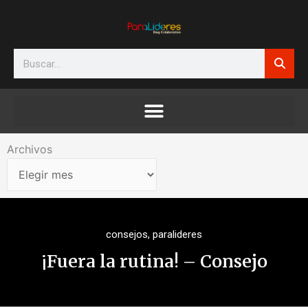
Ir
al
contenido
Search
Archivos
Archivos
consejos
,
paralideres
¡Fuera la rutina! – Consejo