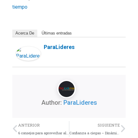
tiempo
Acerca De
Últimas entradas
ParaLideres
Author:
ParaLideres
Previo
Nex
ANTERIOR
SIGUIENTE
6 consejos para aprovechar al máximo tú tiempo en el automóvil
Confianza a ciegas – Dinámica