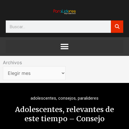
Ir
al
contenido
Search
Archivos
Archivos
adolescentes
,
consejos
,
paralideres
Adolescentes, relevantes de
este tiempo – Consejo