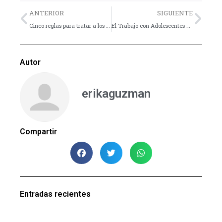
Previo
Nex
ANTERIOR
SIGUIENTE
Cinco reglas para tratar a los adolescentes – Artículo para Líderes y Padres
El Trabajo con Adolescentes en una Sociedad Postmoderna – Parte 4: La nueva tolerancia
Autor
erikaguzman
Compartir
Entradas recientes