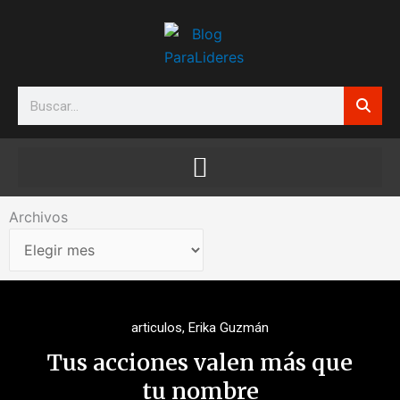
Ir
al
contenido
Search
Archivos
Archivos
articulos
,
Erika Guzmán
Tus acciones valen más que
tu nombre