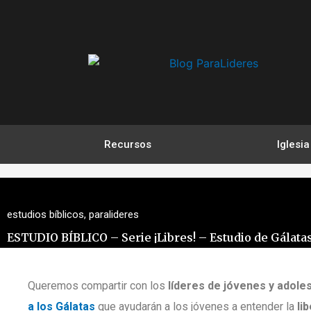
Ir
al
contenido
Recursos
Iglesia
estudios bíblicos
,
paralideres
ESTUDIO BÍBLICO – Serie ¡Libres! – Estudio de Gálatas
Queremos compartir con los
líderes de jóvenes y adole
a los Gálatas
que ayudarán a los jóvenes a entender la
li