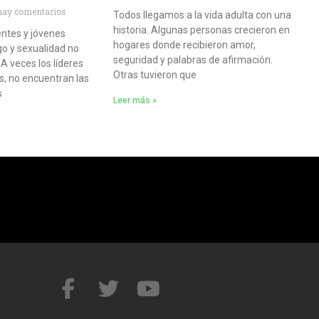
hay comentarios
Todos llegamos a la vida adulta con una
historia. Algunas personas crecieron en
entes y jóvenes
hogares donde recibieron amor,
o y sexualidad no
seguridad y palabras de afirmación.
 A veces los líderes
Otras tuvieron que
, no encuentran las
s
Leer más »
F
T
Y
a
w
o