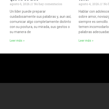
agosto 6, 2026
No hay comentarios
agosto 4, 2026
No 
Un líder puede preparar
Hablar con adolesc
cuidadosamente sus palabras y, aun así,
sobre amor, noviazg
comunicar algo completamente distinto
siempre es sencillo.
con su postura, su mirada, sus gestos o
temen incomodarlos
su manera de
palabras adecuada
Leer más »
Leer más »