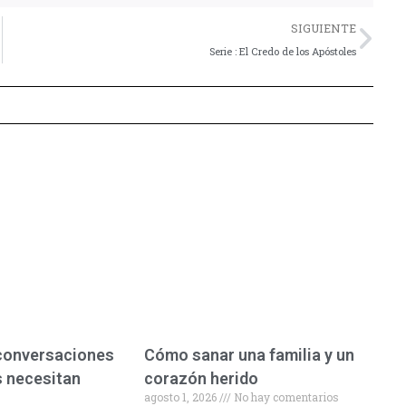
Nex
SIGUIENTE
Serie : El Credo de los Apóstoles
 conversaciones
Cómo sanar una familia y un
s necesitan
corazón herido
agosto 1, 2026
No hay comentarios