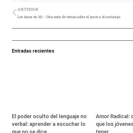
Previo
ANTERIOR
Lee Amor en 3D – Una serie de temas sobre el amor y el noviazgo
Entradas recientes
El poder oculto del lenguaje no
Amor Radical:
verbal: aprender a escuchar lo
que los jóvene
que no se dice
tener