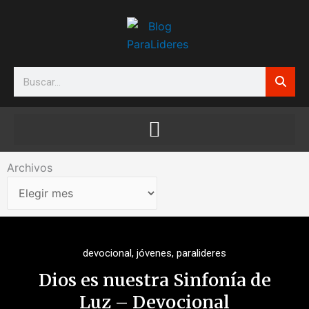
Ir
al
contenido
Search
Archivos
Archivos
devocional
,
jóvenes
,
paralideres
Dios es nuestra Sinfonía de
Luz – Devocional