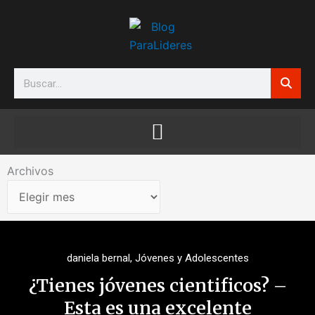
Ir
al
contenido
Search
Archivos
Archivos
daniela bernal
,
Jóvenes y Adolescentes
¿Tienes jóvenes cientificos? –
Esta es una excelente