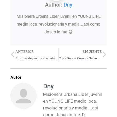
Author:
Dny
Misionera Urbana Lider juvenil en YOUNG LIFE
medio loca, revolucionaria y media ...,asi como
Jesus lo fue 😀
Previo
Nex
ANTERIOR
SIGUIENTE
6 formas de promover el arte en tu grupo juvenil
Costa Rica – Cumbre Nacional de Líderes de Jóvenes – Imperdible!
Autor
Dny
Misionera Urbana Lider juvenil
en YOUNG LIFE medio loca,
revolucionaria y media ...,asi
como Jesus lo fue :D