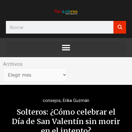
Ir
al
contenido
Search
Archivos
Archivos
consejos
,
Erika Guzmán
Solteros: ¿Cómo celebrar el
Día de San Valentín sin morir
en el intento?