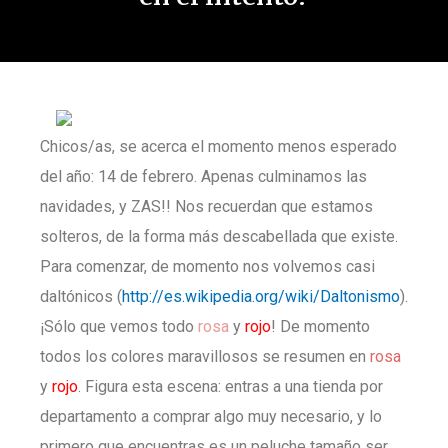
Chicos/as, se acerca el momento menos esperado
del año: 14 de febrero. Apenas culminamos las
navidades, y ZAS!! Nos recuerdan que estamos
solteros, de la forma más descabellada que existe.
Para comenzar, de momento nos volvemos casi
daltónicos (
http://es.wikipedia.org/wiki/Daltonismo
).
¡Sólo que vemos todo
rosa
y
rojo
! De momento
todos los colores maravillosos se resumen en
rosa
y
rojo
. Figura esta escena: entras a una tienda por
departamento a comprar algo muy necesario, y lo
primero que encuentras es un peluche tamaño ser