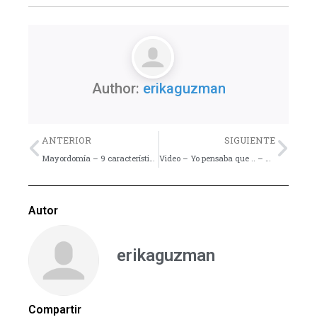
Author:
erikaguzman
Previo
Nex
ANTERIOR
SIGUIENTE
Mayordomía – 9 características de un jóven maduro – Colección Pastoral Juvenil
Video – Yo pensaba que .. – Cartas – Recursos inspiradores para grupos juveniles.
Autor
erikaguzman
Compartir