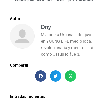
Recursos grátis para el ministerio juvenil – Drama – El cumleaños de Nora
Lección 1 para Jóvenes Solteros: Oportunidad
Autor
Dny
Misionera Urbana Lider juvenil
en YOUNG LIFE medio loca,
revolucionaria y media ...,asi
como Jesus lo fue :D
Compartir
Entradas recientes