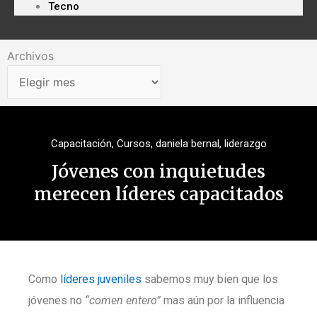
Tecno
Archivos
Archivos
Capacitación
,
Cursos
,
daniela bernal
,
liderazgo
Jóvenes con inquietudes
merecen líderes capacitados
Como
líderes juveniles
sabemos muy bien que los
jóvenes no
“comen entero”
mas aún por la influencia