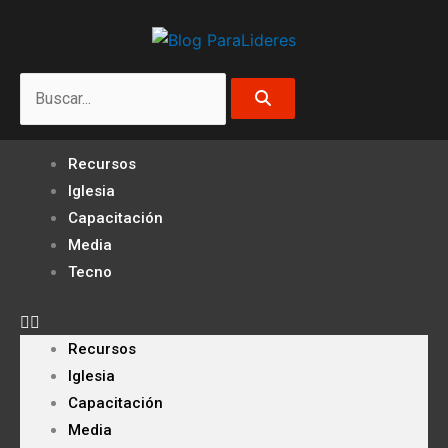
Ir
al
contenido
Search
Recursos
Iglesia
Capacitación
Media
Tecno
Recursos
Iglesia
Capacitación
Media